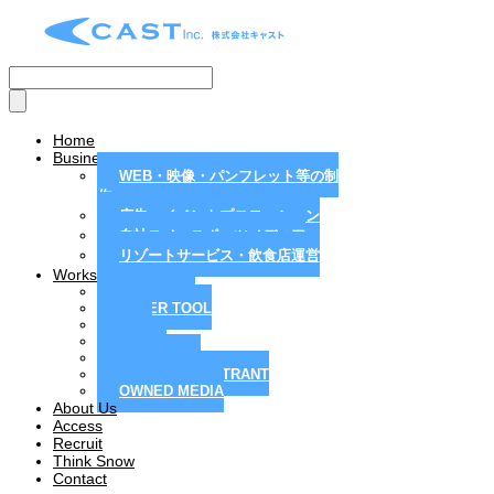
Home
Business
WEB・映像・パンフレット等の制
作
広告・イベントプロモーション
自社スノースポーツメディア
リゾートサービス・飲食店運営
Works
MAGAZINE
PAPER TOOL
WEB
MOVIE
PR / EVENT
RESORT / RESTRANT
OWNED MEDIA
About Us
Access
Recruit
Think Snow
Contact