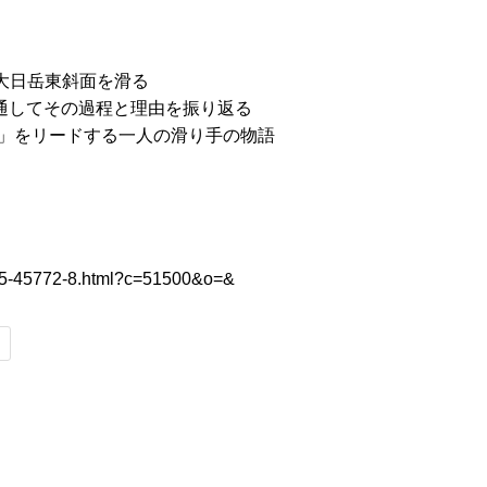
。奥大日岳東斜面を滑る
ーを通してその過程と理由を振り返る
os.」をリードする一人の滑り手の物語
575-45772-8.html?c=51500&o=&