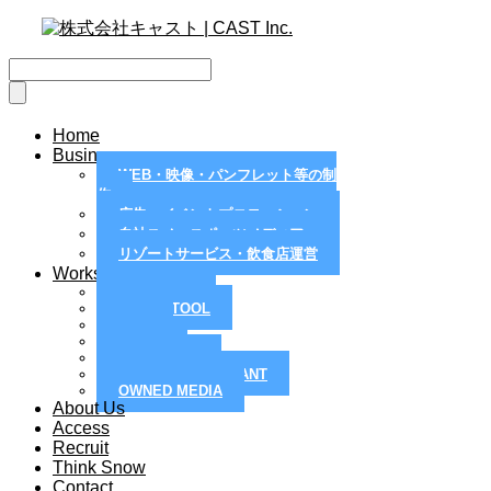
Home
Business
WEB・映像・パンフレット等の制
作
広告・イベントプロモーション
自社スノースポーツメディア
リゾートサービス・飲食店運営
Works
MAGAZINE
PAPER TOOL
WEB
MOVIE
PR / EVENT
RESORT / RESTRANT
OWNED MEDIA
About Us
Access
Recruit
Think Snow
Contact