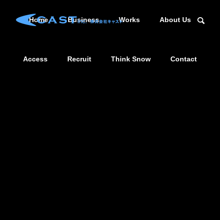
Home
Business
Works
About Us
Access
Recruit
Think Snow
Contact