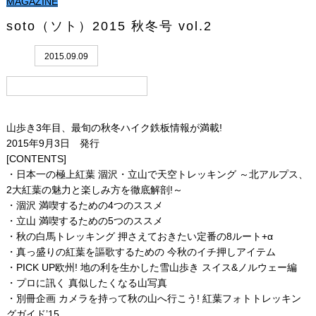
MAGAZINE
soto（ソト）2015 秋冬号 vol.2
2015.09.09
山歩き3年目、最旬の秋冬ハイク鉄板情報が満載!
2015年9月3日 発行
[CONTENTS]
・日本一の極上紅葉 涸沢・立山で天空トレッキング ～北アルプス、
2大紅葉の魅力と楽しみ方を徹底解剖!～
・涸沢 満喫するための4つのススメ
・立山 満喫するための5つのススメ
・秋の白馬トレッキング 押さえておきたい定番の8ルート+α
・真っ盛りの紅葉を謳歌するための 今秋のイチ押しアイテム
・PICK UP欧州! 地の利を生かした雪山歩き スイス&ノルウェー編
・プロに訊く 真似したくなる山写真
・別冊企画 カメラを持って秋の山へ行こう! 紅葉フォトトレッキン
グガイド’15