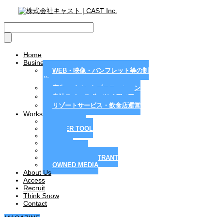
Home
Business
WEB・映像・パンフレット等の制
作
広告・イベントプロモーション
自社スノースポーツメディア
リゾートサービス・飲食店運営
Works
MAGAZINE
PAPER TOOL
WEB
MOVIE
PR / EVENT
RESORT / RESTRANT
OWNED MEDIA
About Us
Access
Recruit
Think Snow
Contact