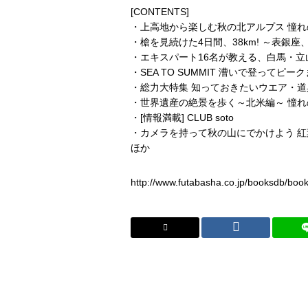
[CONTENTS]
・上高地から楽しむ秋の北アルプス 憧れ
・槍を見続けた4日間、38km! ～表銀
・エキスパート16名が教える、白馬・立
・SEA TO SUMMIT 漕いで登ってピー
・総力大特集 知っておきたいウエア・
・世界遺産の絶景を歩く～北米編～ 憧
・[情報満載] CLUB soto
・カメラを持って秋の山にでかけよう 紅
ほか
http://www.futabasha.co.jp/booksdb/boo