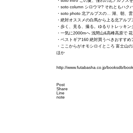
・soto intro この夏、憧れの北アルプス
・soto column シロウマ? それともハク
・soto photo 北アルプスの… 湖、
・絶対オススメの白馬から上る北アルプ
・歩く、見る、撮る。ゆるりトレッキン
・一気に2000mへ 浅間山&高峰高原で 
・ベストギア160 絶対買うべきおすすめ
・ここからがオモシロイところ 富士山
ほか
http://www.futabasha.co.jp/booksdb/bo
Post
Share
Line
note