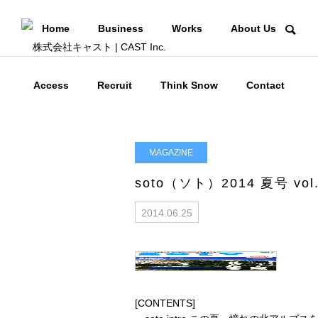
Home
Business
Works
About Us
Access
Recruit
Think Snow
Contact
MAGAZINE
soto（ソト）2014 夏号 vol
2014.06.25
[CONTENTS]