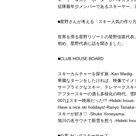
征隊最年少メンバーであるスキーヤー、
■星野さんが考える「スキー人気の作り
世界を滑る星野リゾートの星野佳路代表
初め、星野代表に話を聞きました。
■CLUB HOUSE BOARD
スキーカルチャーを探す旅 -Kari Medig-
華麗なターンをしたければ、映像でイメトレを -
サーフライクなスキー、テレマークスキーって知っ
アフタースキーの酒も多様化の時代。雪降る街の
007はスキー映画だった!? -Hideki Inoue-
Have a nice ski holidays!-Ranyo Tanaka-
スキーが好き♡ -Shuko Yoneyama-
旭川の名サウナで新雪を想う -Hideki Inou
■白馬 ヤングスキーヤーズ