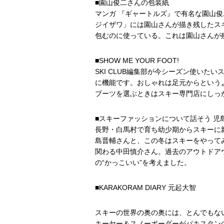
■園山俊二さんの包装紙
マンガ 『ギャートルズ』で有名な園山
ジイザワ」には園山さんが描き残したス
包むのに使っている。これは園山さんが
■SHOW ME YOUR FOOT!
SKI CLUB編集部が今シーズン使い
に機能です。おしゃれは足元からという
ブーツを選ぶときはスキー専門店にしっ
■スキーファッションについて話そう 児
長野・白馬村で育ち幼少期からスキーに親し
島晋輔さんと、この冬はスキーをやってみよう
関わる中田慎介さん。過去のアウトドア
の“かっこいい”を考えました。
■KARAKORAM DIARY 元起大智
スキーの世界の奥の奥には、とんでもない
キーヤー＆スノーボーダーがパキスタン