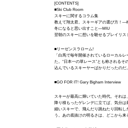
[CONTENTS]
■Ski Club Room
スキーに関するコラム集
教えて翔太君。スキーギアの選び方！―
冬になると思い出すこと―MIU
翌朝のスキーに想いを馳せるプレイリス
■リーゼンスラローム!
「白馬で毎年開催されているローカルレ
た。“日本一の草レース”とも称される
込んでいるスキーヤーばかりだったのだ
■GO FOR IT! Gary Bigham Interview
スキーが最高に輝いていた時代。それは
降り積もったゲレンデに立てば、気分は
細いスキーで、飛んだり跳ねたり回転し
う。あの底抜けの明るさは、どこから来