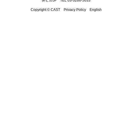
井ビル5F TEL 03-3266-5033
Copyright © CAST
Privacy Policy
English