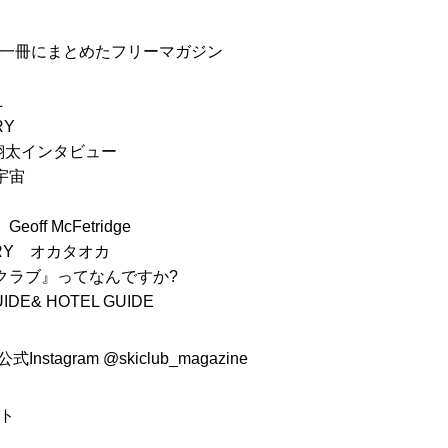
一冊にまとめたフリーマガジン
L
RY
松田翔太インタビュー
宇宙
ff McFetridge
STORY オカタオカ
クラブ』ってなんですか?
UIDE& HOTEL GUIDE
式Instagram
@skiclub_magazine
ト