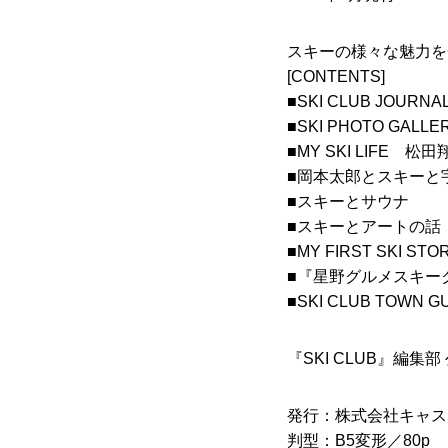
スキーの様々な魅力を
[CONTENTS]
■SKI CLUB JOURNA
■SKI PHOTO GALLE
■MY SKI LIFE 
■岡本太郎とスキーと
■スキーとサウナ
■スキーとアートの話 Geo
■MY FIRST SKI 
■『星野グルメスキー
■SKI CLUB TOWN G
『SKI CLUB』編集部 公
発行：株式会社キャス
判型：B5変形／80p