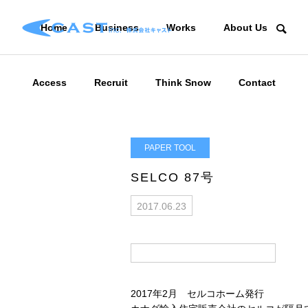
Home
Business
Works
About Us
Access
Recruit
Think Snow
Contact
PAPER TOOL
SELCO 87号
2017.06.23
2017年2月 セルコホーム発行