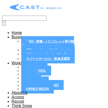
Home
Business
WEB・映像・パンフレット等の制
作
広告・イベントプロモーション
自社スノースポーツメディア
リゾートサービス・飲食店運営
Works
MAGAZINE
PAPER TOOL
WEB
MOVIE
PR / EVENT
RESORT / RESTRANT
OWNED MEDIA
About Us
Access
Recruit
Think Snow