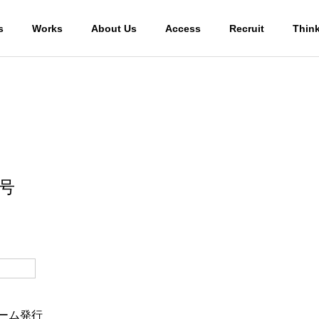
s
Works
About Us
Access
Recruit
Thin
1号
ホーム発行