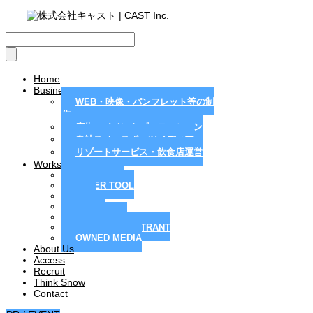
Home
Business
WEB・映像・パンフレット等の制
作
広告・イベントプロモーション
自社スノースポーツメディア
リゾートサービス・飲食店運営
Works
MAGAZINE
PAPER TOOL
WEB
MOVIE
PR / EVENT
RESORT / RESTRANT
OWNED MEDIA
About Us
Access
Recruit
Think Snow
Contact