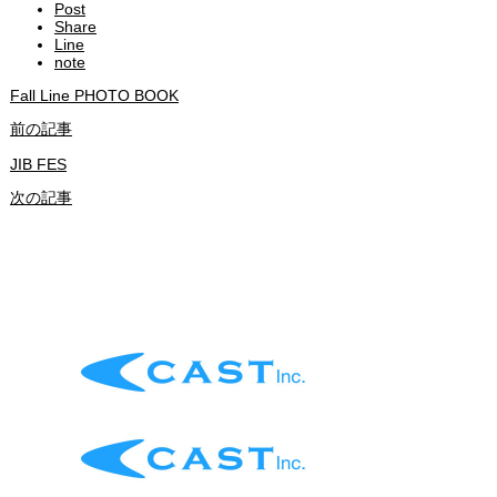
Post
Share
Line
note
Fall Line PHOTO BOOK
前の記事
JIB FES
次の記事