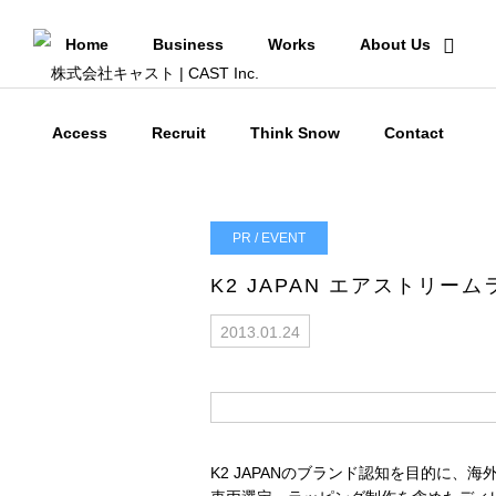
Home
Business
Works
About Us
Access
Recruit
Think Snow
Contact
PR / EVENT
K2 JAPAN エアストリー
2013.01.24
K2 JAPANのブランド認知を目的に