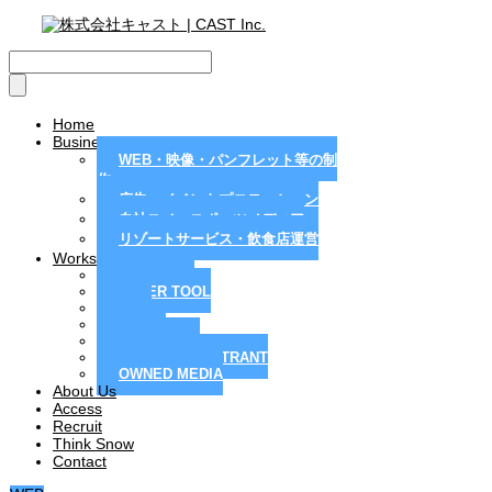
Home
Business
WEB・映像・パンフレット等の制
作
広告・イベントプロモーション
自社スノースポーツメディア
リゾートサービス・飲食店運営
Works
MAGAZINE
PAPER TOOL
WEB
MOVIE
PR / EVENT
RESORT / RESTRANT
OWNED MEDIA
About Us
Access
Recruit
Think Snow
Contact