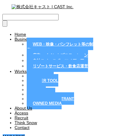
Home
Business
WEB・映像・パンフレット等の制
作
広告・イベントプロモーション
自社スノースポーツメディア
リゾートサービス・飲食店運営
Works
MAGAZINE
PAPER TOOL
WEB
MOVIE
PR / EVENT
RESORT / RESTRANT
OWNED MEDIA
About Us
Access
Recruit
Think Snow
Contact