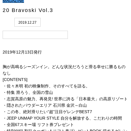
MAGAZINE
20 Bravoski Vol.3
2019.12.27
2019年12月13日発行
胸が高鳴るシーズンイン。どんな状況だろうと滑る幸せに勝るもの
なし
[CONTENTS]
・佐々木明 初の映像制作、そのすべてを語る。
・特集 滑ろう、全国の雪山
・志賀高原の魅力、再発見! 世界に誇る「日本最大」の高原リゾート
・隠されたパウダーエリア 石川県 金沢～白山
・この冬、絶対滑りたい“超”注目ゲレンデBEST7
・JEEP UNMAP YOUR STYLE 自分を解放する、こだわりの時間
・全国67スキー場 リフト券プレゼント
・特別付録 割引クーポン＆リフト券プレゼントBOOK 得するゲレン