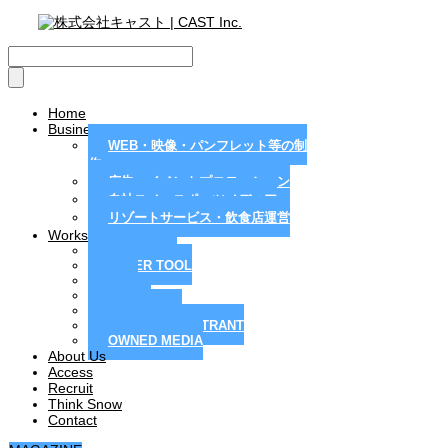
Home
Business
WEB・映像・パンフレット等の制
作
広告・イベントプロモーション
自社スノースポーツメディア
リゾートサービス・飲食店運営
Works
MAGAZINE
PAPER TOOL
WEB
MOVIE
PR / EVENT
RESORT / RESTRANT
OWNED MEDIA
About Us
Access
Recruit
Think Snow
Contact