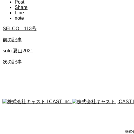
Post
Share
Line
note
SELCO 113号
前の記事
soto 夏山2021
次の記事
株式会