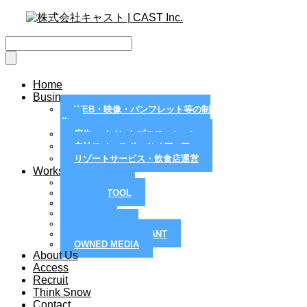
Home
Business
WEB・映像・パンフレット等の制
作
広告・イベントプロモーション
自社スノースポーツメディア
リゾートサービス・飲食店運営
Works
MAGAZINE
PAPER TOOL
WEB
MOVIE
PR / EVENT
RESORT / RESTRANT
OWNED MEDIA
About Us
Access
Recruit
Think Snow
Contact