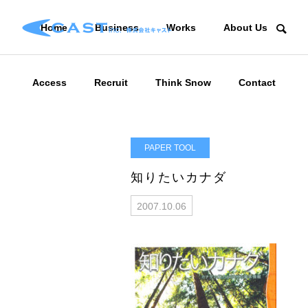
Home
Business
Works
About Us
Access
Recruit
Think Snow
Contact
PAPER TOOL
知りたいカナダ
2007.10.06