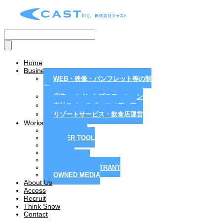
Home
Business
WEB・映像・パンフレット等の制
作
広告・イベントプロモーション
自社スノースポーツメディア
リゾートサービス・飲食店運営
Works
MAGAZINE
PAPER TOOL
WEB
MOVIE
PR / EVENT
RESORT / RESTRANT
OWNED MEDIA
About Us
Access
Recruit
Think Snow
Contact