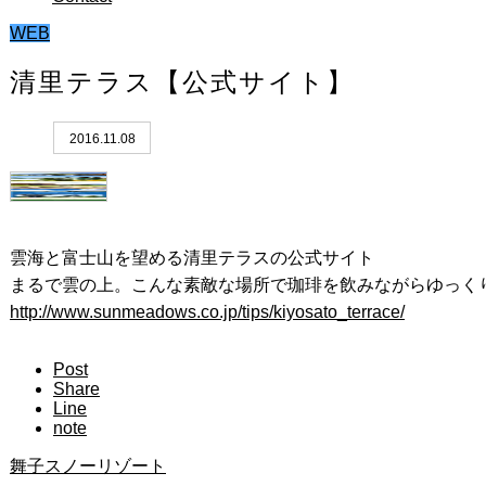
WEB
清里テラス【公式サイト】
2016.11.08
雲海と富士山を望める清里テラスの公式サイト
まるで雲の上。こんな素敵な場所で珈琲を飲みながらゆっく
http://www.sunmeadows.co.jp/tips/kiyosato_terrace/
Post
Share
Line
note
舞子スノーリゾート