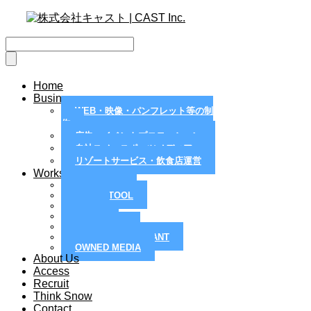
Home
Business
WEB・映像・パンフレット等の制
作
広告・イベントプロモーション
自社スノースポーツメディア
リゾートサービス・飲食店運営
Works
MAGAZINE
PAPER TOOL
WEB
MOVIE
PR / EVENT
RESORT / RESTRANT
OWNED MEDIA
About Us
Access
Recruit
Think Snow
Contact