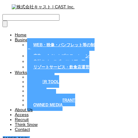
Home
Business
WEB・映像・パンフレット等の制
作
広告・イベントプロモーション
自社スノースポーツメディア
リゾートサービス・飲食店運営
Works
MAGAZINE
PAPER TOOL
WEB
MOVIE
PR / EVENT
RESORT / RESTRANT
OWNED MEDIA
About Us
Access
Recruit
Think Snow
Contact