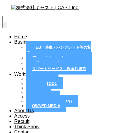
Home
Business
WEB・映像・パンフレット等の制
作
広告・イベントプロモーション
自社スノースポーツメディア
リゾートサービス・飲食店運営
Works
MAGAZINE
PAPER TOOL
WEB
MOVIE
PR / EVENT
RESORT / RESTRANT
OWNED MEDIA
About Us
Access
Recruit
Think Snow
Contact