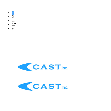
1
2
…
17
»