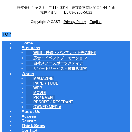
株式会社キャスト 〒112-0014 東京都文京区関口1-44-4 新
荒井ビル5F TEL 03-3266-5033
Copyright © CAST
Privacy Policy
English
TOP
Home
Business
WEB・映像・パンフレット等の制作
広告・イベントプロモーション
自社スノースポーツメディア
リゾートサービス・飲食店運営
Works
MAGAZINE
PAPER TOOL
WEB
MOVIE
PR / EVENT
RESORT / RESTRANT
OWNED MEDIA
About Us
Access
Recruit
Think Snow
Contact