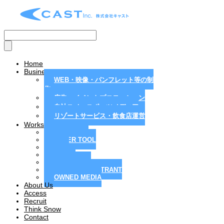
Home
Business
WEB・映像・パンフレット等の制
作
広告・イベントプロモーション
自社スノースポーツメディア
リゾートサービス・飲食店運営
Works
MAGAZINE
PAPER TOOL
WEB
MOVIE
PR / EVENT
RESORT / RESTRANT
OWNED MEDIA
About Us
Access
Recruit
Think Snow
Contact