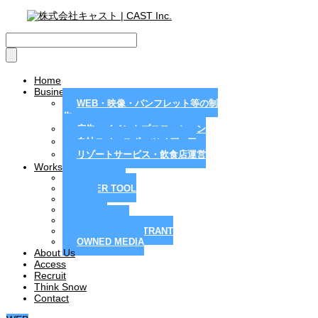
Home
Business
WEB・映像・パンフレット等の制
作
広告・イベントプロモーション
自社スノースポーツメディア
リゾートサービス・飲食店運営
Works
MAGAZINE
PAPER TOOL
WEB
MOVIE
PR / EVENT
RESORT / RESTRANT
OWNED MEDIA
About Us
Access
Recruit
Think Snow
Contact